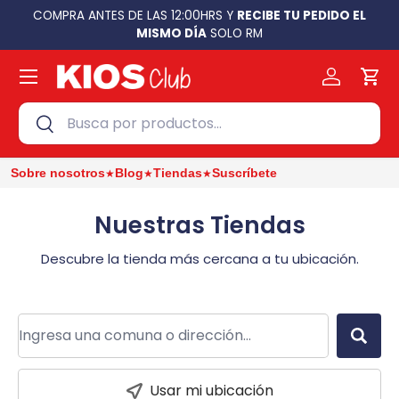
KG
COMPRA ANTES DE LAS 12:00HRS Y
RECIBE TU PEDIDO EL
Ir al contenido
MISMO DÍA
SOLO RM
Menú
Cuenta
Carr
Buscar
Buscar
★
★
★
Sobre nosotros
Blog
Tiendas
Suscríbete
Nuestras Tiendas
Descubre la tienda más cercana a tu ubicación.