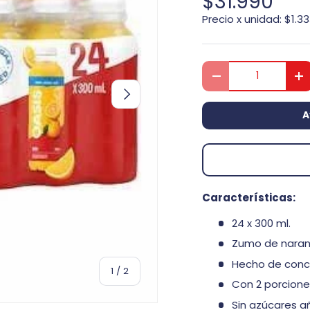
$31.990
Precio x unidad:
$1.3
Cant.
Disminuir cantida
A
Siguiente
A
Características:
24 x 300 ml.
Zumo de naran
Hecho de conc
de
1
/
2
Con 2 porcione
Sin azúcares a