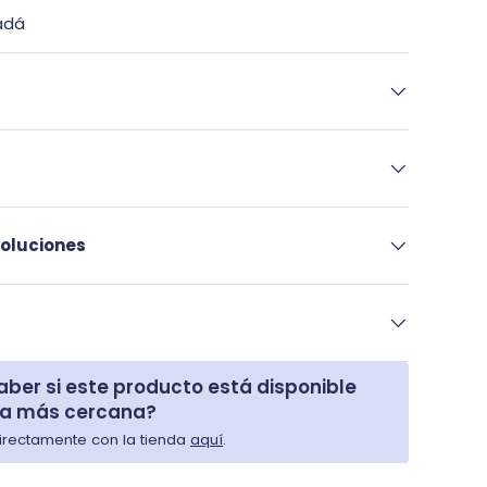
adá
oluciones
aber si este producto está disponible
da más cercana?
rectamente con la tienda
aquí
.