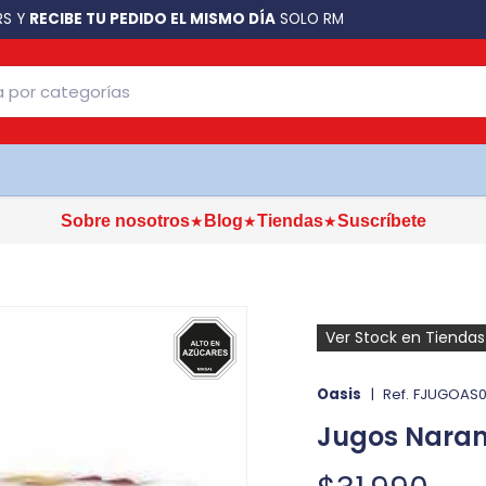
RETIRO EN TIENDA
GRATIS
A LO LARGO DE CHILE 🛍️
★
★
★
Sobre nosotros
Blog
Tiendas
Suscríbete
Ver Stock en Tiendas
Oasis
|
Ref.
FJUGOAS0
Jugos Naranj