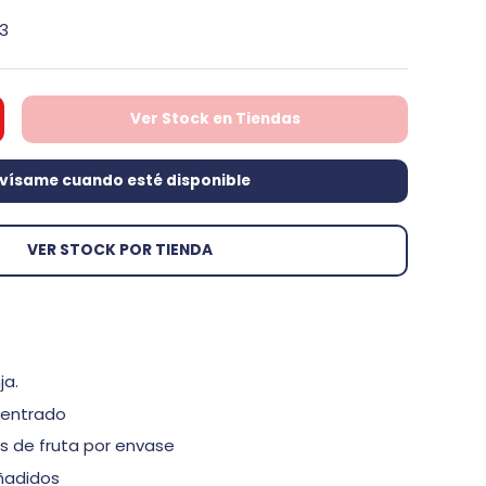
33
Ver Stock en Tiendas
d
umentar la cantidad
vísame cuando esté disponible
VER STOCK POR TIENDA
ja.
entrado
s de fruta por envase
ñadidos